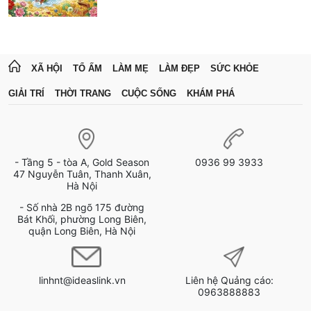
XÃ HỘI
TỔ ẤM
LÀM MẸ
LÀM ĐẸP
SỨC KHỎE
GIẢI TRÍ
THỜI TRANG
CUỘC SỐNG
KHÁM PHÁ
- Tầng 5 - tòa A, Gold Season
0936 99 3933
47 Nguyễn Tuân, Thanh Xuân,
Hà Nội
- Số nhà 2B ngõ 175 đường
Bát Khối, phường Long Biên,
quận Long Biên, Hà Nội
linhnt@ideaslink.vn
Liên hệ Quảng cáo:
0963888883