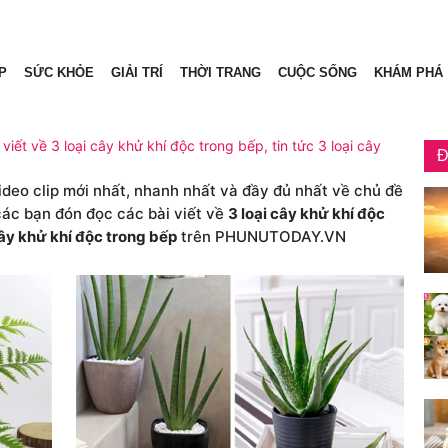
P
SỨC KHỎE
GIẢI TRÍ
THỜI TRANG
CUỘC SỐNG
KHÁM PHÁ
viết về 3 loại cây khử khí độc trong bếp, tin tức 3 loại cây
Đ
video clip mới nhất, nhanh nhất và đầy đủ nhất về chủ đề
các bạn đón đọc các bài viết về
3 loại cây khử khí độc
cây khử khí độc trong bếp
trên PHUNUTODAY.VN