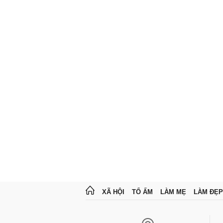
XÃ HỘI
TỔ ẤM
LÀM MẸ
LÀM ĐẸP