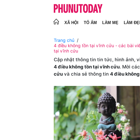
XÃ HỘI
TỔ ẤM
LÀM MẸ
LÀM ĐẸ
Trang chủ
4 điều không tồn tại vĩnh cửu - các bài vi
tại vĩnh cửu
Cập nhật thông tin tin tức, hình ảnh, 
4 điều không tồn tại vĩnh cửu
. Mời cá
cửu
và chia sẻ thông tin
4 điều không 