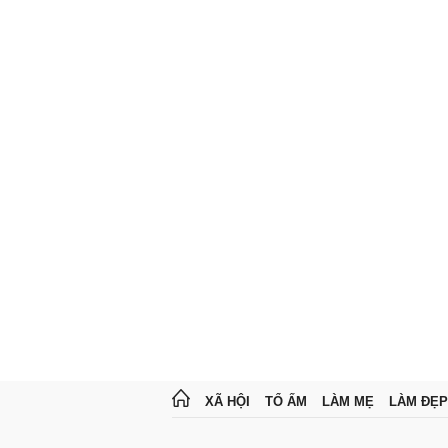
XÃ HỘI
TỔ ẤM
LÀM MẸ
LÀM ĐẸP