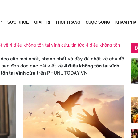
P
SỨC KHỎE
GIẢI TRÍ
THỜI TRANG
CUỘC SỐNG
KHÁM PHÁ
ết về 4 điều không tồn tại vĩnh cửu, tin tức 4 điều không tồn
Đ
video clip mới nhất, nhanh nhất và đầy đủ nhất về chủ đề
c bạn đón đọc các bài viết về
4 điều không tồn tại vĩnh
tồn tại vĩnh cửu
trên PHUNUTODAY.VN