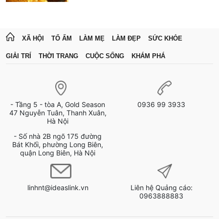
XÃ HỘI
TỔ ẤM
LÀM MẸ
LÀM ĐẸP
SỨC KHỎE
GIẢI TRÍ
THỜI TRANG
CUỘC SỐNG
KHÁM PHÁ
- Tầng 5 - tòa A, Gold Season
0936 99 3933
47 Nguyễn Tuân, Thanh Xuân,
Hà Nội
- Số nhà 2B ngõ 175 đường
Bát Khối, phường Long Biên,
quận Long Biên, Hà Nội
linhnt@ideaslink.vn
Liên hệ Quảng cáo:
0963888883