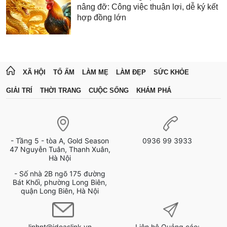
nâng đỡ: Công việc thuận lợi, dễ ký kết
hợp đồng lớn
XÃ HỘI
TỔ ẤM
LÀM MẸ
LÀM ĐẸP
SỨC KHỎE
GIẢI TRÍ
THỜI TRANG
CUỘC SỐNG
KHÁM PHÁ
- Tầng 5 - tòa A, Gold Season
0936 99 3933
47 Nguyễn Tuân, Thanh Xuân,
Hà Nội
- Số nhà 2B ngõ 175 đường
Bát Khối, phường Long Biên,
quận Long Biên, Hà Nội
linhnt@ideaslink.vn
Liên hệ Quảng cáo: