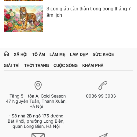
3 con giáp cần thận trọng trong tháng 7
âm lịch
XÃ HỘI
TỔ ẤM
LÀM MẸ
LÀM ĐẸP
SỨC KHỎE
GIẢI TRÍ
THỜI TRANG
CUỘC SỐNG
KHÁM PHÁ
- Tầng 5 - tòa A, Gold Season
0936 99 3933
47 Nguyễn Tuân, Thanh Xuân,
Hà Nội
- Số nhà 2B ngõ 175 đường
Bát Khối, phường Long Biên,
quận Long Biên, Hà Nội