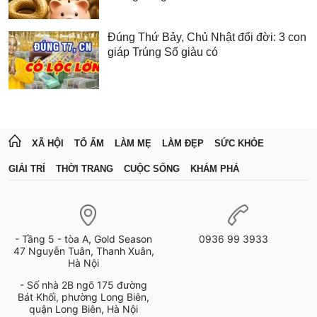
Đúng Thứ Bảy, Chủ Nhật đổi đời: 3 con
giáp Trúng Số giàu có
XÃ HỘI
TỔ ẤM
LÀM MẸ
LÀM ĐẸP
SỨC KHỎE
GIẢI TRÍ
THỜI TRANG
CUỘC SỐNG
KHÁM PHÁ
- Tầng 5 - tòa A, Gold Season
0936 99 3933
47 Nguyễn Tuân, Thanh Xuân,
Hà Nội
- Số nhà 2B ngõ 175 đường
Bát Khối, phường Long Biên,
quận Long Biên, Hà Nội