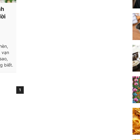
nh
ời
hèn,
, vạn
sao,
g biết.
1