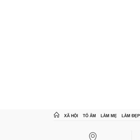
XÃ HỘI
TỔ ẤM
LÀM MẸ
LÀM ĐẸP