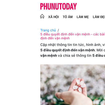
XÃ HỘI
TỔ ẤM
LÀM MẸ
LÀM ĐẸ
Trang chủ
5 điều quyết định đến vận mệnh - các bài 
định đến vận mệnh
Cập nhật thông tin tin tức, hình ảnh, 
5 điều quyết định đến vận mệnh
. Mời
vận mệnh
và chia sẻ thông tin
5 điều