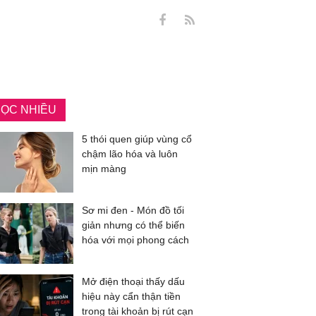
ỌC NHIỀU
5 thói quen giúp vùng cổ
chậm lão hóa và luôn
mịn màng
Sơ mi đen - Món đồ tối
giản nhưng có thể biến
hóa với mọi phong cách
Mở điện thoại thấy dấu
hiệu này cẩn thận tiền
trong tài khoản bị rút cạn