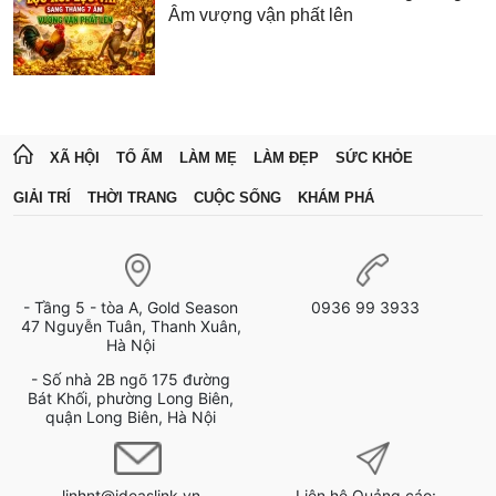
Âm vượng vận phất lên
XÃ HỘI
TỔ ẤM
LÀM MẸ
LÀM ĐẸP
SỨC KHỎE
GIẢI TRÍ
THỜI TRANG
CUỘC SỐNG
KHÁM PHÁ
- Tầng 5 - tòa A, Gold Season
0936 99 3933
47 Nguyễn Tuân, Thanh Xuân,
Hà Nội
- Số nhà 2B ngõ 175 đường
Bát Khối, phường Long Biên,
quận Long Biên, Hà Nội
linhnt@ideaslink.vn
Liên hệ Quảng cáo: