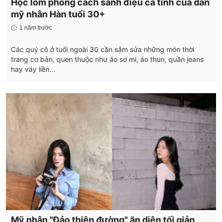
Học lỏm phong cách sành điệu cá tính của dàn
mỹ nhân Hàn tuổi 30+
1 năm trước
Các quý cô ở tuổi ngoài 30 cần sắm sửa những món thời
trang cơ bản, quen thuộc như áo sơ mi, áo thun, quần jeans
hay váy liền...
Mỹ nhân "Đảo thiên đường" ăn diện tối giản