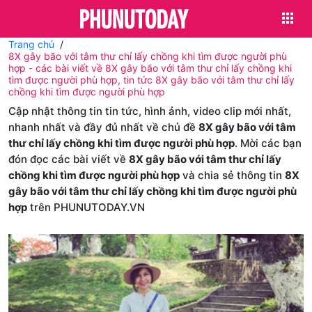
Trang chủ
8X gây bão với tâm thư chỉ lấy chồng khi tìm được người phù
hợp - các bài viết về 8X gây bão với tâm thư chỉ lấy chồng khi
tìm được người phù hợp, tin tức 8X gây bão với tâm thư chỉ lấy
chồng khi tìm được người phù hợp
Cập nhật thông tin tin tức, hình ảnh, video clip mới nhất,
nhanh nhất và đầy đủ nhất về chủ đề
8X gây bão với tâm
thư chỉ lấy chồng khi tìm được người phù hợp
. Mời các bạn
đón đọc các bài viết về
8X gây bão với tâm thư chỉ lấy
chồng khi tìm được người phù hợp
và chia sẻ thông tin
8X
gây bão với tâm thư chỉ lấy chồng khi tìm được người phù
hợp
trên PHUNUTODAY.VN