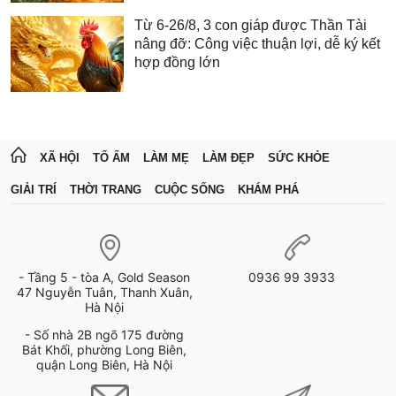
Từ 6-26/8, 3 con giáp được Thần Tài
nâng đỡ: Công việc thuận lợi, dễ ký kết
hợp đồng lớn
XÃ HỘI
TỔ ẤM
LÀM MẸ
LÀM ĐẸP
SỨC KHỎE
GIẢI TRÍ
THỜI TRANG
CUỘC SỐNG
KHÁM PHÁ
- Tầng 5 - tòa A, Gold Season
0936 99 3933
47 Nguyễn Tuân, Thanh Xuân,
Hà Nội
- Số nhà 2B ngõ 175 đường
Bát Khối, phường Long Biên,
quận Long Biên, Hà Nội