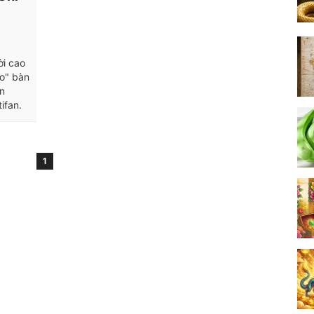
ời cao
ào" bàn
n
ifan.
1