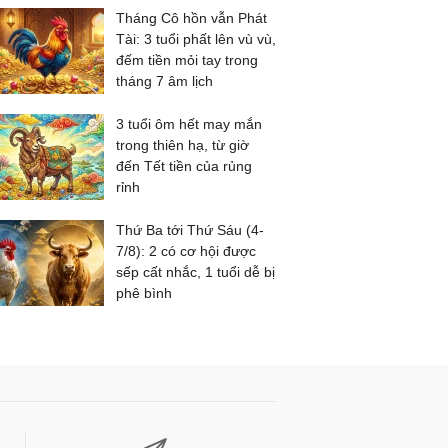
Tháng Cô hồn vẫn Phát
Tài: 3 tuổi phất lên vù vù,
đếm tiền mỏi tay trong
tháng 7 âm lịch
3 tuổi ôm hết may mắn
trong thiên hạ, từ giờ
đến Tết tiền của rủng
rỉnh
Thứ Ba tới Thứ Sáu (4-
7/8): 2 có cơ hội được
sếp cất nhắc, 1 tuổi dễ bị
phê bình