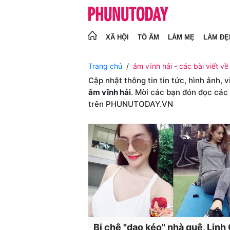
XÃ HỘI
TỔ ẤM
LÀM MẸ
LÀM ĐẸ
Trang chủ
âm vĩnh hải - các bài viết về
Cập nhật thông tin tin tức, hình ảnh, 
âm vĩnh hải
. Mời các bạn đón đọc các 
trên PHUNUTODAY.VN
Bị chê "dao kéo" nhà quê, Linh