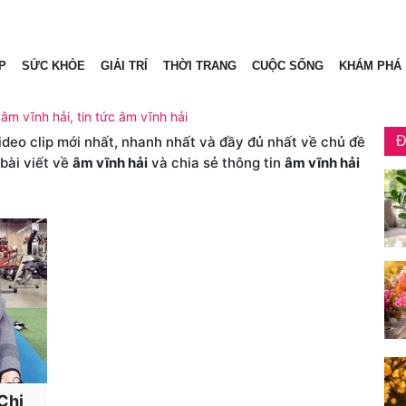
P
SỨC KHỎE
GIẢI TRÍ
THỜI TRANG
CUỘC SỐNG
KHÁM PHÁ
 âm vĩnh hải, tin tức âm vĩnh hải
video clip mới nhất, nhanh nhất và đầy đủ nhất về chủ đề
Đ
bài viết về
âm vĩnh hải
và chia sẻ thông tin
âm vĩnh hải
 Chi