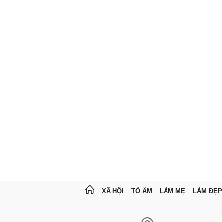
XÃ HỘI
TỔ ẤM
LÀM MẸ
LÀM ĐẸP