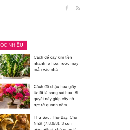
ỌC NHIỀU
Cách để cây kim tiền
nhanh ra hoa, rước may
mắn vào nhà
Cách để chậu hoa giấy
từ tốt lá sang sai hoa: Bí
quyết này giúp cây nở
rực rỡ quanh năm
Thứ Sáu, Thứ Bảy, Chủ
Nhật (7,8,9/8): 3 con
giáp giữ ví, chủ quan là