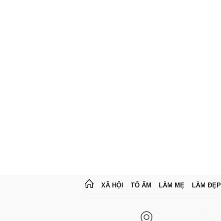
XÃ HỘI
TỔ ẤM
LÀM MẸ
LÀM ĐẸP