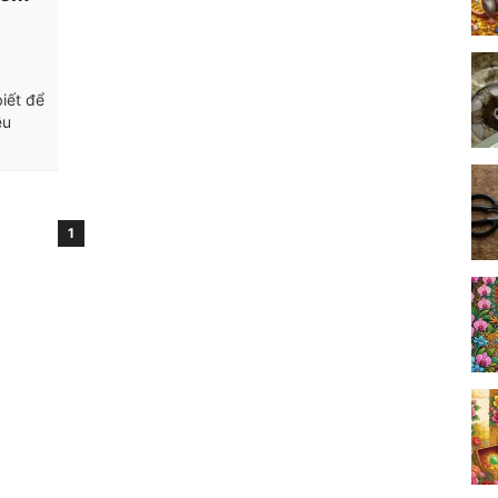
biết để
ều
1