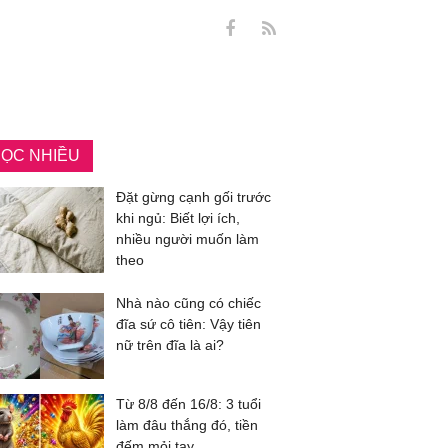
ỌC NHIỀU
Đặt gừng cạnh gối trước
khi ngủ: Biết lợi ích,
nhiều người muốn làm
theo
Nhà nào cũng có chiếc
đĩa sứ cô tiên: Vậy tiên
nữ trên đĩa là ai?
Từ 8/8 đến 16/8: 3 tuổi
làm đâu thắng đó, tiền
đếm mỏi tay