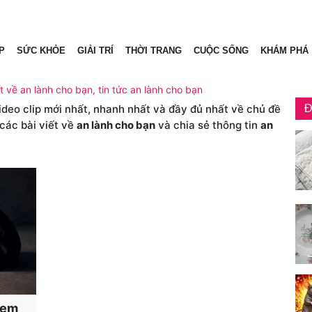
P
SỨC KHỎE
GIẢI TRÍ
THỜI TRANG
CUỘC SỐNG
KHÁM PHÁ
t về an lành cho bạn, tin tức an lành cho bạn
video clip mới nhất, nhanh nhất và đầy đủ nhất về chủ đề
Đ
các bài viết về
an lành cho bạn
và chia sẻ thông tin
an
 đem