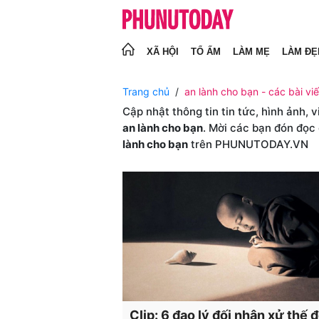
XÃ HỘI
TỔ ẤM
LÀM MẸ
LÀM ĐẸ
Trang chủ
an lành cho bạn - các bài viế
Cập nhật thông tin tin tức, hình ảnh, 
an lành cho bạn
. Mời các bạn đón đọc 
lành cho bạn
trên PHUNUTODAY.VN
Clip: 6 đạo lý đối nhân xử thế