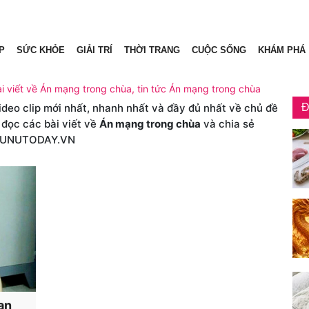
P
SỨC KHỎE
GIẢI TRÍ
THỜI TRANG
CUỘC SỐNG
KHÁM PHÁ
i viết về Án mạng trong chùa, tin tức Án mạng trong chùa
video clip mới nhất, nhanh nhất và đầy đủ nhất về chủ đề
Đ
 đọc các bài viết về
Án mạng trong chùa
và chia sẻ
HUNUTODAY.VN
an