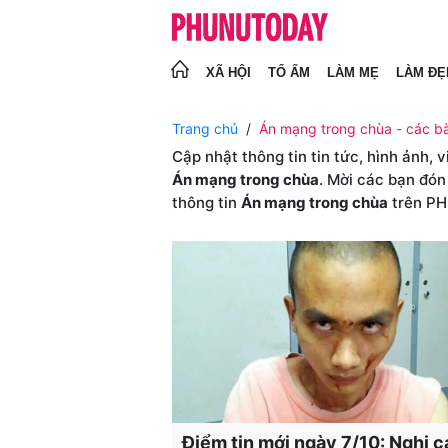
XÃ HỘI
TỔ ẤM
LÀM MẸ
LÀM ĐẸ
Trang chủ
Án mạng trong chùa - các bà
Cập nhật thông tin tin tức, hình ảnh, 
Án mạng trong chùa
. Mời các bạn đón
thông tin
Án mạng trong chùa
trên P
Điểm tin mới ngày 7/10: Nghi c