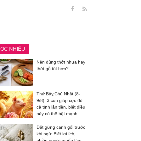
ỌC NHIỀU
Nên dùng thớt nhựa hay
thớt gỗ tốt hơn?
Thứ Bảy,Chủ Nhật (8-
9/8): 3 con giáp cực đỏ
cả tình lẫn tiền, biết điều
này có thể bật mạnh
Đặt gừng cạnh gối trước
khi ngủ: Biết lợi ích,
nhiều người muốn làm