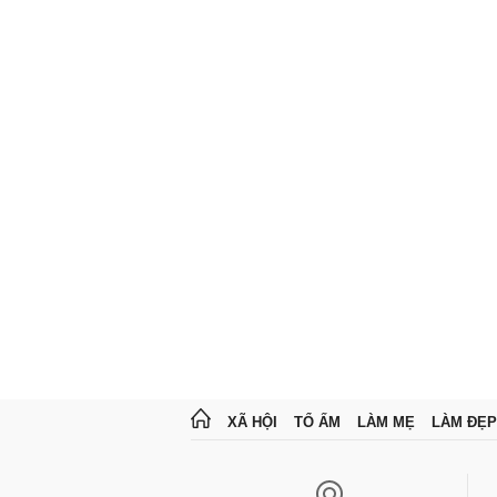
XÃ HỘI
TỔ ẤM
LÀM MẸ
LÀM ĐẸP