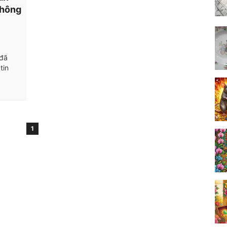
không
 đã
tin
1