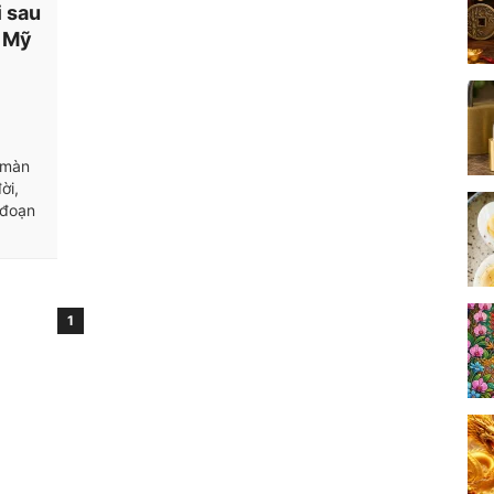
i sau
ĩ Mỹ
g
 màn
ời,
 đoạn
1