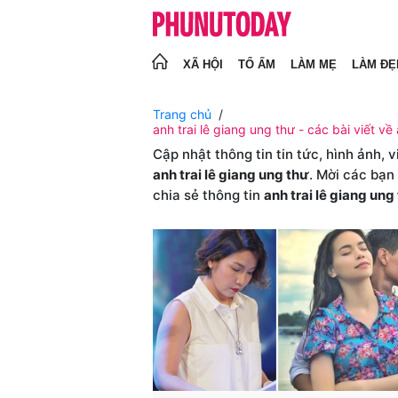
XÃ HỘI
TỔ ẤM
LÀM MẸ
LÀM ĐẸ
Trang chủ
anh trai lê giang ung thư - các bài viết về 
Cập nhật thông tin tin tức, hình ảnh, 
anh trai lê giang ung thư
. Mời các bạn
chia sẻ thông tin
anh trai lê giang ung