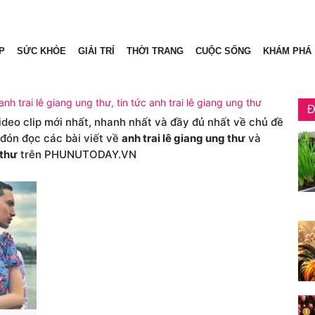
P
SỨC KHỎE
GIẢI TRÍ
THỜI TRANG
CUỘC SỐNG
KHÁM PHÁ
anh trai lê giang ung thư, tin tức anh trai lê giang ung thư
Đ
video clip mới nhất, nhanh nhất và đầy đủ nhất về chủ đề
 đón đọc các bài viết về
anh trai lê giang ung thư
và
 thư
trên PHUNUTODAY.VN