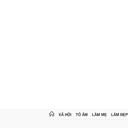
XÃ HỘI
TỔ ẤM
LÀM MẸ
LÀM ĐẸP