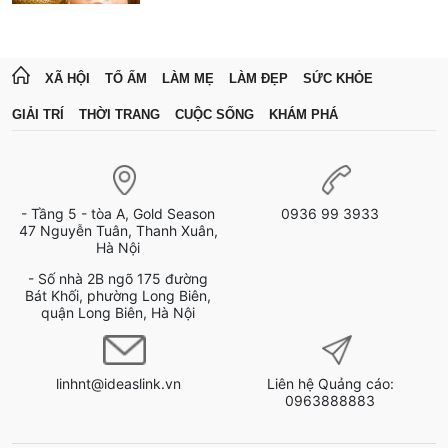
XÃ HỘI
TỔ ẤM
LÀM MẸ
LÀM ĐẸP
SỨC KHỎE
GIẢI TRÍ
THỜI TRANG
CUỘC SỐNG
KHÁM PHÁ
- Tầng 5 - tòa A, Gold Season
0936 99 3933
47 Nguyễn Tuân, Thanh Xuân,
Hà Nội
- Số nhà 2B ngõ 175 đường
Bát Khối, phường Long Biên,
quận Long Biên, Hà Nội
linhnt@ideaslink.vn
Liên hệ Quảng cáo:
0963888883