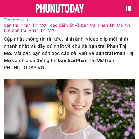
Trang chủ
bạn trai Phan Thị Mơ - các bài viết về bạn trai Phan Thị Mơ, tin
tức bạn trai Phan Thị Mơ
Cập nhật thông tin tin tức, hình ảnh, video clip mới nhất,
nhanh nhất và đầy đủ nhất về chủ đề
bạn trai Phan Thị
Mơ
. Mời các bạn đón đọc các bài viết về
bạn trai Phan Thị
Mơ
và chia sẻ thông tin
bạn trai Phan Thị Mơ
trên
PHUNUTODAY.VN