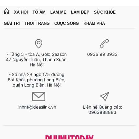
XÃ HỘI
TỔ ẤM
LÀM MẸ
LÀM ĐẸP
SỨC KHỎE
GIẢI TRÍ
THỜI TRANG
CUỘC SỐNG
KHÁM PHÁ
- Tầng 5 - tòa A, Gold Season
0936 99 3933
47 Nguyễn Tuân, Thanh Xuân,
Hà Nội
- Số nhà 2B ngõ 175 đường
Bát Khối, phường Long Biên,
quận Long Biên, Hà Nội
linhnt@ideaslink.vn
Liên hệ Quảng cáo:
0963888883