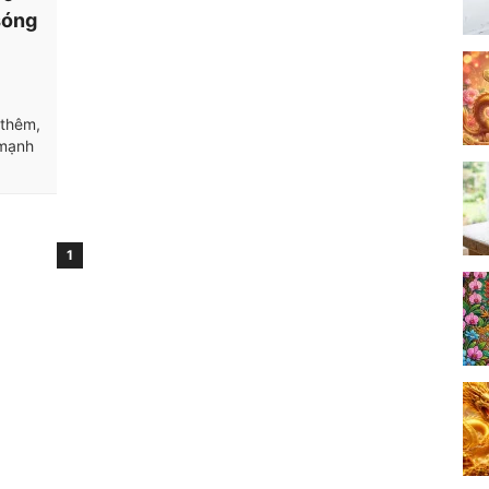
sóng
 thêm,
 mạnh
1