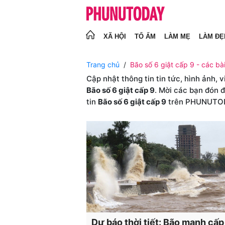
XÃ HỘI
TỔ ẤM
LÀM MẸ
LÀM ĐẸ
Trang chủ
Bão số 6 giật cấp 9 - các bài
Cập nhật thông tin tin tức, hình ảnh, 
Bão số 6 giật cấp 9
. Mời các bạn đón 
tin
Bão số 6 giật cấp 9
trên PHUNUTO
Dự báo thời tiết: Bão mạnh cấp