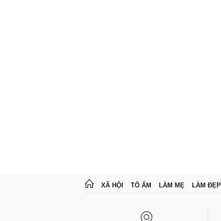
XÃ HỘI
TỔ ẤM
LÀM MẸ
LÀM ĐẸP