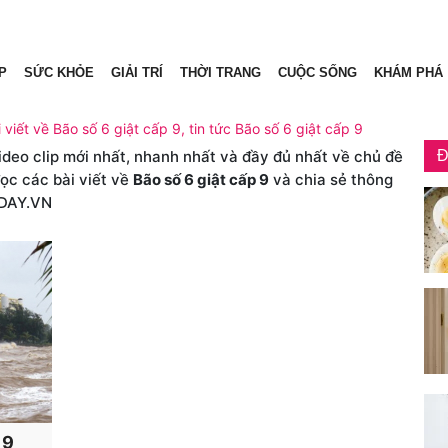
P
SỨC KHỎE
GIẢI TRÍ
THỜI TRANG
CUỘC SỐNG
KHÁM PHÁ
 viết về Bão số 6 giật cấp 9, tin tức Bão số 6 giật cấp 9
video clip mới nhất, nhanh nhất và đầy đủ nhất về chủ đề
Đ
đọc các bài viết về
Bão số 6 giật cấp 9
và chia sẻ thông
DAY.VN
 9