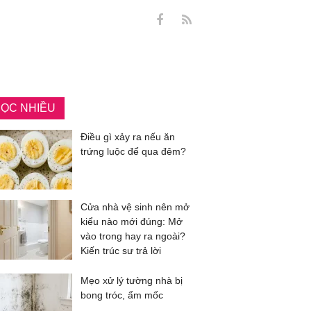
ỌC NHIỀU
Điều gì xảy ra nếu ăn
trứng luộc để qua đêm?
Cửa nhà vệ sinh nên mở
kiểu nào mới đúng: Mở
vào trong hay ra ngoài?
Kiến trúc sư trả lời
Mẹo xử lý tường nhà bị
bong tróc, ẩm mốc