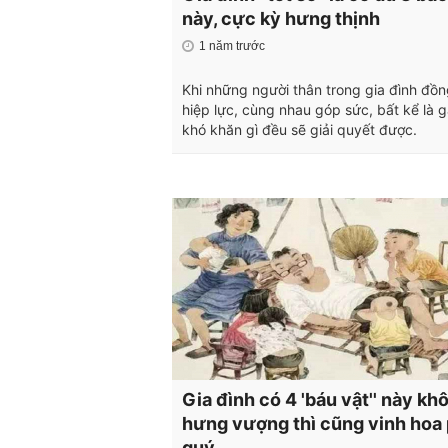
này, cực kỳ hưng thịnh
1 năm trước
Khi những người thân trong gia đình đồ
hiệp lực, cùng nhau góp sức, bất kể là 
khó khăn gì đều sẽ giải quyết được.
Gia đình có 4 'báu vật'' này kh
hưng vượng thì cũng vinh hoa
quý