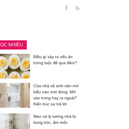
ỌC NHIỀU
Điều gì xảy ra nếu ăn
trứng luộc để qua đêm?
Cửa nhà vệ sinh nên mở
kiểu nào mới đúng: Mở
vào trong hay ra ngoài?
Kiến trúc sư trả lời
Mẹo xử lý tường nhà bị
bong tróc, ẩm mốc