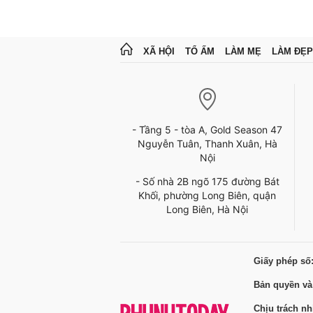
XÃ HỘI
TỔ ẤM
LÀM MẸ
LÀM ĐẸP
- Tầng 5 - tòa A, Gold Season 47
Nguyễn Tuân, Thanh Xuân, Hà
Nội
- Số nhà 2B ngõ 175 đường Bát
Khối, phường Long Biên, quận
Long Biên, Hà Nội
Giấy phép số
Bản quyền và
Chịu trách n