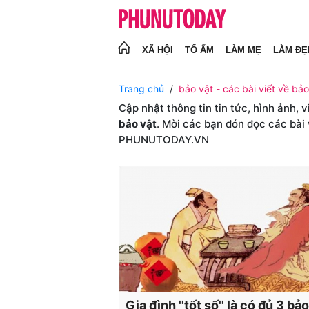
XÃ HỘI
TỔ ẤM
LÀM MẸ
LÀM ĐẸ
Trang chủ
bảo vật - các bài viết về bảo
Cập nhật thông tin tin tức, hình ảnh, 
bảo vật
. Mời các bạn đón đọc các bài
PHUNUTODAY.VN
Gia đình ''tốt số'' là có đủ 3 bả