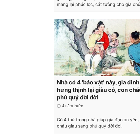
mang lại phúc lộc, cát tường cho gia chủ
Nhà có 4 'bảo vật' này, gia đìn
hưng thịnh lại giàu có, con chá
phú quý đời đời
4 năm trước
Có 4 thứ trong nhà giúp gia đạo an yên,
cháu giàu sang phú quý đời đời.