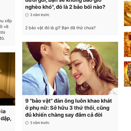
nghèo khó'', đó là 2 bảo bối nào?
3 năm trước
thu xếp
ốt về
2 bảo vật đó là gì? Bạn đã thử chưa?
thì
đỏ.
9 "bảo vật" đàn ông luôn khao khát
ở phụ nữ: Sở hữu 3 thứ thôi, cũng
Gia
đủ khiến chàng say đắm cả đời
 dập,
3 năm trước