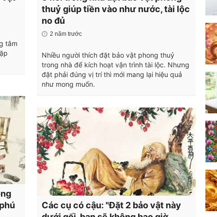
thuỷ giúp tiền vào như nước, tài lộc
no đủ
2 năm trước
ng tâm
gặp
Nhiều người thích đặt bảo vật phong thuỷ
trong nhà để kích hoạt vận trình tài lộc. Nhưng
đặt phải đúng vị trí thì mới mang lại hiệu quả
như mong muốn.
ông
 phú
Các cụ có cậu: "Đặt 2 bảo vật này
dưới gối, bạn sẽ không bao giờ