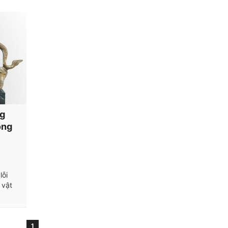
ng
ông
lỗi
 vật
1