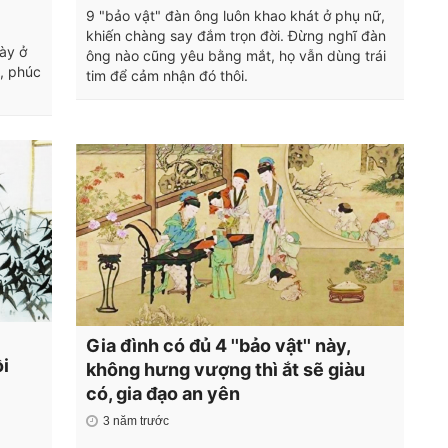
9 "bảo vật" đàn ông luôn khao khát ở phụ nữ,
khiến chàng say đắm trọn đời. Đừng nghĩ đàn
ày ở
ông nào cũng yêu bằng mắt, họ vẫn dùng trái
, phúc
tim để cảm nhận đó thôi.
Gia đình có đủ 4 ''bảo vật'' này,
ồi
không hưng vượng thì ắt sẽ giàu
có, gia đạo an yên
3 năm trước