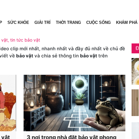
P
SỨC KHỎE
GIẢI TRÍ
THỜI TRANG
CUỘC SỐNG
KHÁM PHÁ
 vật, tin tức bảo vật
video clip mới nhất, nhanh nhất và đầy đủ nhất về chủ đề
Đ
 viết về
bảo vật
và chia sẻ thông tin
bảo vật
trên
o vật
3 nơi trong nhà đặt bảo vật phong