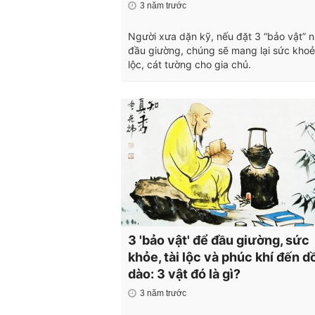
3 năm trước
Người xưa dặn kỹ, nếu đặt 3 “bảo vật” n
đầu giường, chúng sẽ mang lại sức khoẻ
lộc, cát tường cho gia chủ.
3 'bảo vật' để đầu giường, sức
khỏe, tài lộc và phúc khí đến d
dào: 3 vật đó là gì?
3 năm trước