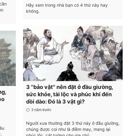
 cần
Hãy xem trong nhà bạn có 4 thứ này hay
ên
không.
3 ''bảo vật'' nên đặt ở đầu giường,
ng,
sức khỏe, tài lộc và phúc khí đến
éo
dồi dào: Đó là 3 vật gì?
3 năm trước
Người xưa thường đặt 3 thứ này ở đầu giường,
ầu
chúng được coi như là điềm may, mang lại
,
phúc lộc, cát tường cho gia chủ.