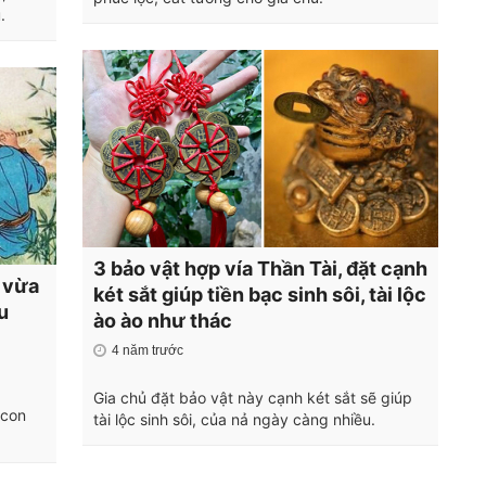
.
3 bảo vật hợp vía Thần Tài, đặt cạnh
h vừa
két sắt giúp tiền bạc sinh sôi, tài lộc
u
ào ào như thác
4 năm trước
Gia chủ đặt bảo vật này cạnh két sắt sẽ giúp
 con
tài lộc sinh sôi, của nả ngày càng nhiều.