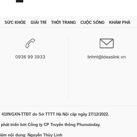
SỨC KHỎE
GIẢI TRÍ
THỜI TRANG
CUỘC SỐNG
KHÁM PHÁ
0936 99 3933
linhnt@ideaslink.vn
: 4109/GXN-TTĐT do Sở TTTT Hà Nội cấp ngày 27/12/2022.
 phát triển bởi Công ty CP Truyền thông Phunutoday.
hiệm nội dung: Nguyễn Thùy Linh