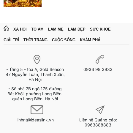
XÃ HỘI
TỔ ẤM
LÀM MẸ
LÀM ĐẸP
SỨC KHỎE
GIẢI TRÍ
THỜI TRANG
CUỘC SỐNG
KHÁM PHÁ
- Tầng 5 - tòa A, Gold Season
0936 99 3933
47 Nguyễn Tuân, Thanh Xuân,
Hà Nội
- Số nhà 2B ngõ 175 đường
Bát Khối, phường Long Biên,
quận Long Biên, Hà Nội
linhnt@ideaslink.vn
Liên hệ Quảng cáo:
0963888883