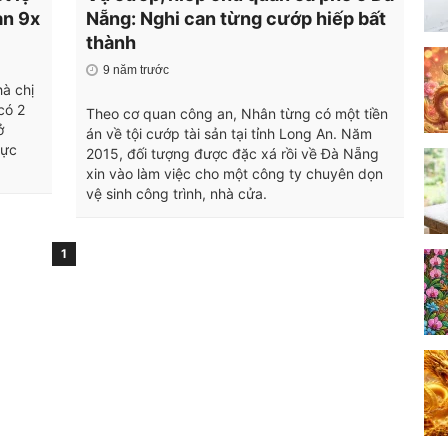
an 9x
Nẵng: Nghi can từng cướp hiếp bất
thành
9 năm trước
à chị
có 2
Theo cơ quan công an, Nhân từng có một tiền
ở
án về tội cướp tài sản tại tỉnh Long An. Năm
hực
2015, đối tượng được đặc xá rồi về Đà Nẵng
xin vào làm việc cho một công ty chuyên dọn
vệ sinh công trình, nhà cửa.
1