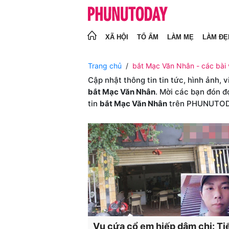
XÃ HỘI
TỔ ẤM
LÀM MẸ
LÀM ĐẸ
Trang chủ
bắt Mạc Văn Nhân - các bài 
Cập nhật thông tin tin tức, hình ảnh, 
bắt Mạc Văn Nhân
. Mời các bạn đón đ
tin
bắt Mạc Văn Nhân
trên PHUNUTO
Vụ cứa cổ em hiếp dâm chị: Tiế