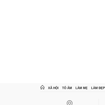
XÃ HỘI
TỔ ẤM
LÀM MẸ
LÀM ĐẸP