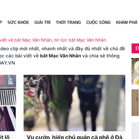
P
SỨC KHỎE
GIẢI TRÍ
THỜI TRANG
CUỘC SỐNG
KHÁM PHÁ
viết về bắt Mạc Văn Nhân, tin tức bắt Mạc Văn Nhân
video clip mới nhất, nhanh nhất và đầy đủ nhất về chủ đề
Đ
ọc các bài viết về
bắt Mạc Văn Nhân
và chia sẻ thông
DAY.VN
t lộ
Vụ cướp, hiếp chủ quán cà phê ở Đà