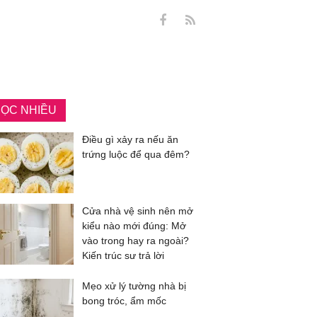
ỌC NHIỀU
Điều gì xảy ra nếu ăn
trứng luộc để qua đêm?
Cửa nhà vệ sinh nên mở
kiểu nào mới đúng: Mở
vào trong hay ra ngoài?
Kiến trúc sư trả lời
Mẹo xử lý tường nhà bị
bong tróc, ẩm mốc