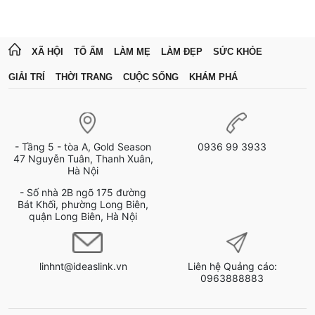
XÃ HỘI
TỔ ẤM
LÀM MẸ
LÀM ĐẸP
SỨC KHỎE
GIẢI TRÍ
THỜI TRANG
CUỘC SỐNG
KHÁM PHÁ
- Tầng 5 - tòa A, Gold Season
0936 99 3933
47 Nguyễn Tuân, Thanh Xuân,
Hà Nội
- Số nhà 2B ngõ 175 đường
Bát Khối, phường Long Biên,
quận Long Biên, Hà Nội
linhnt@ideaslink.vn
Liên hệ Quảng cáo:
0963888883