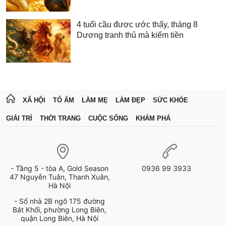
4 tuổi cầu được ước thấy, tháng 8
Dương tranh thủ mà kiếm tiền
XÃ HỘI
TỔ ẤM
LÀM MẸ
LÀM ĐẸP
SỨC KHỎE
GIẢI TRÍ
THỜI TRANG
CUỘC SỐNG
KHÁM PHÁ
- Tầng 5 - tòa A, Gold Season
0936 99 3933
47 Nguyễn Tuân, Thanh Xuân,
Hà Nội
- Số nhà 2B ngõ 175 đường
Bát Khối, phường Long Biên,
quận Long Biên, Hà Nội