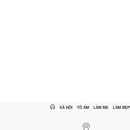
XÃ HỘI
TỔ ẤM
LÀM MẸ
LÀM ĐẸP