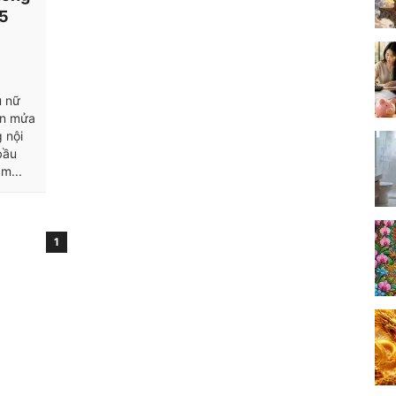
 5
ụ nữ
nôn mửa
 nội
bầu
m...
1