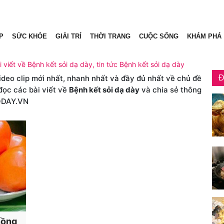
P
SỨC KHỎE
GIẢI TRÍ
THỜI TRANG
CUỘC SỐNG
KHÁM PHÁ
 viết về Bệnh kết sỏi dạ dày, tin tức Bệnh kết sỏi dạ dày
video clip mới nhất, nhanh nhất và đầy đủ nhất về chủ đề
Đ
đọc các bài viết về
Bệnh kết sỏi dạ dày
và chia sẻ thông
ODAY.VN
hồng