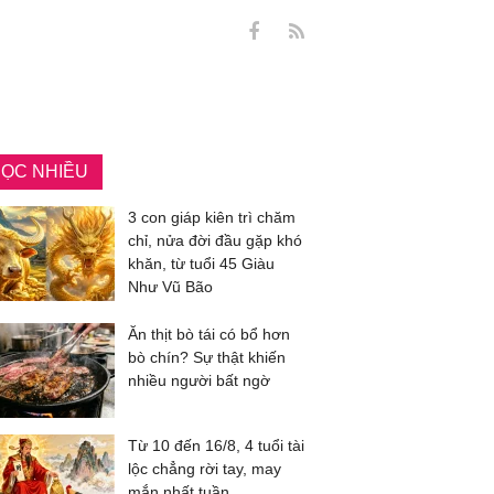
ỌC NHIỀU
3 con giáp kiên trì chăm
chỉ, nửa đời đầu gặp khó
khăn, từ tuổi 45 Giàu
Như Vũ Bão
Ăn thịt bò tái có bổ hơn
bò chín? Sự thật khiến
nhiều người bất ngờ
Từ 10 đến 16/8, 4 tuổi tài
lộc chẳng rời tay, may
mắn nhất tuần