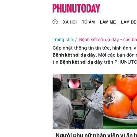
XÃ HỘI
TỔ ẤM
LÀM MẸ
LÀM ĐẸ
Trang chủ
Bệnh kết sỏi dạ dày - các bài
Cập nhật thông tin tin tức, hình ảnh, 
Bệnh kết sỏi dạ dày
. Mời các bạn đón 
tin
Bệnh kết sỏi dạ dày
trên PHUNUT
Người phụ nữ nhập viện vì ăn 