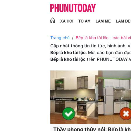
XÃ HỘI
TỔ ẤM
LÀM MẸ
LÀM ĐẸ
Trang chủ
Bếp là kho tài lộc - các bài vi
Cập nhật thông tin tin tức, hình ảnh, 
Bếp là kho tài lộc
. Mời các bạn đón đọc
Bếp là kho tài lộc
trên PHUNUTODAY.
Thầy phong thủy nói: Bếp là kh