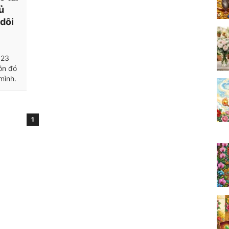
ủ
 dôi
023
ôn đó
mình.
1