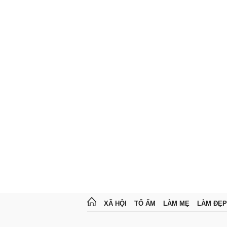
XÃ HỘI
TỔ ẤM
LÀM MẸ
LÀM ĐẸP