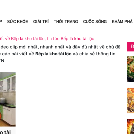
P
SỨC KHỎE
GIẢI TRÍ
THỜI TRANG
CUỘC SỐNG
KHÁM PHÁ
ết về Bếp là kho tài lộc, tin tức Bếp là kho tài lộc
video clip mới nhất, nhanh nhất và đầy đủ nhất về chủ đề
Đ
 các bài viết về
Bếp là kho tài lộc
và chia sẻ thông tin
VN
o tài