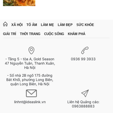
XÃ HỘI
TỔ ẤM
LÀM MẸ
LÀM ĐẸP
SỨC KHỎE
GIẢI TRÍ
THỜI TRANG
CUỘC SỐNG
KHÁM PHÁ
- Tầng 5 - tòa A, Gold Season
0936 99 3933
47 Nguyễn Tuân, Thanh Xuân,
Hà Nội
- Số nhà 2B ngõ 175 đường
Bát Khối, phường Long Biên,
quận Long Biên, Hà Nội
linhnt@ideaslink.vn
Liên hệ Quảng cáo:
0963888883