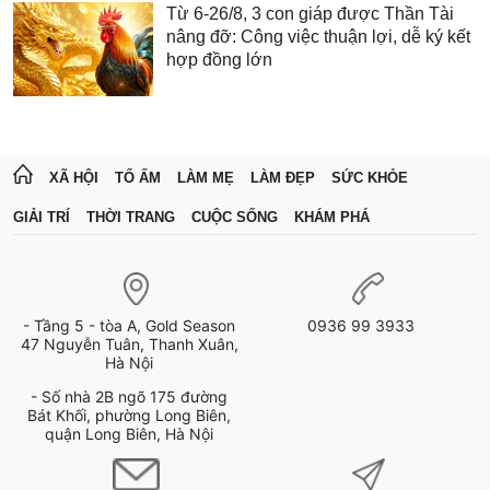
Từ 6-26/8, 3 con giáp được Thần Tài
nâng đỡ: Công việc thuận lợi, dễ ký kết
hợp đồng lớn
XÃ HỘI
TỔ ẤM
LÀM MẸ
LÀM ĐẸP
SỨC KHỎE
GIẢI TRÍ
THỜI TRANG
CUỘC SỐNG
KHÁM PHÁ
- Tầng 5 - tòa A, Gold Season
0936 99 3933
47 Nguyễn Tuân, Thanh Xuân,
Hà Nội
- Số nhà 2B ngõ 175 đường
Bát Khối, phường Long Biên,
quận Long Biên, Hà Nội