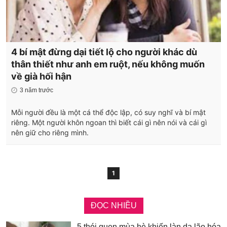
4 bí mật đừng dại tiết lộ cho người khác dù
thân thiết như anh em ruột, nếu không muốn
về già hối hận
3 năm trước
Mỗi người đều là một cá thể độc lập, có suy nghĩ và bí mật
riêng. Một người khôn ngoan thì biết cái gì nên nói và cái gì
nên giữ cho riêng mình.
1
ĐỌC NHIỀU
5 thói quen mùa hè khiến làn da lão hóa