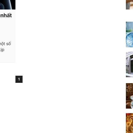
 nhất
một số
kịp
1