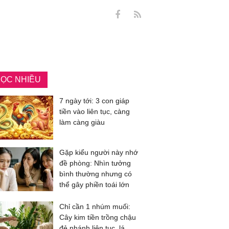
ỌC NHIỀU
7 ngày tới: 3 con giáp
tiền vào liên tục, càng
làm càng giàu
Gặp kiểu người này nhớ
đề phòng: Nhìn tưởng
bình thường nhưng có
thể gây phiền toái lớn
Chỉ cần 1 nhúm muối:
Cây kim tiền trồng chậu
đẻ nhánh liên tục, lá