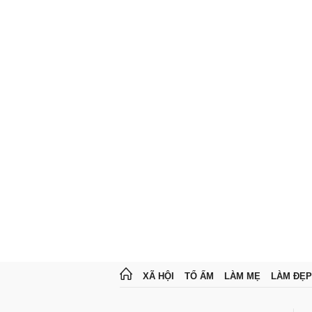
XÃ HỘI
TỔ ẤM
LÀM MẸ
LÀM ĐẸP