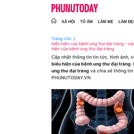
XÃ HỘI
TỔ ẤM
LÀM MẸ
LÀM ĐẸ
Trang chủ
biểu hiện của bệnh ung thư đại tràng - các
hiện của bệnh ung thư đại tràng
Cập nhật thông tin tin tức, hình ảnh, 
biểu hiện của bệnh ung thư đại tràng
.
ung thư đại tràng
và chia sẻ thông ti
PHUNUTODAY.VN