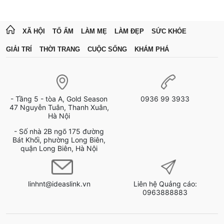
XÃ HỘI
TỔ ẤM
LÀM MẸ
LÀM ĐẸP
SỨC KHỎE
GIẢI TRÍ
THỜI TRANG
CUỘC SỐNG
KHÁM PHÁ
- Tầng 5 - tòa A, Gold Season
0936 99 3933
47 Nguyễn Tuân, Thanh Xuân,
Hà Nội
- Số nhà 2B ngõ 175 đường
Bát Khối, phường Long Biên,
quận Long Biên, Hà Nội
linhnt@ideaslink.vn
Liên hệ Quảng cáo:
0963888883