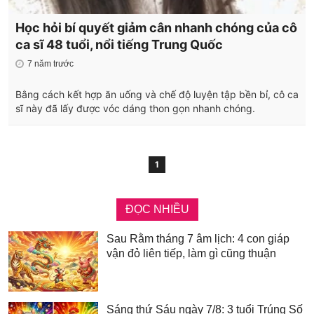
Học hỏi bí quyết giảm cân nhanh chóng của cô
ca sĩ 48 tuổi, nổi tiếng Trung Quốc
7 năm trước
Bằng cách kết hợp ăn uống và chế độ luyện tập bền bỉ, cô ca
sĩ này đã lấy được vóc dáng thon gọn nhanh chóng.
1
ĐỌC NHIỀU
Sau Rằm tháng 7 âm lịch: 4 con giáp
vận đỏ liên tiếp, làm gì cũng thuận
Sáng thứ Sáu ngày 7/8: 3 tuổi Trúng Số