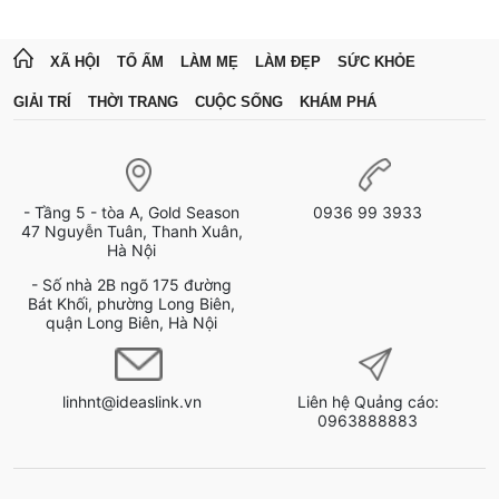
XÃ HỘI
TỔ ẤM
LÀM MẸ
LÀM ĐẸP
SỨC KHỎE
GIẢI TRÍ
THỜI TRANG
CUỘC SỐNG
KHÁM PHÁ
- Tầng 5 - tòa A, Gold Season
0936 99 3933
47 Nguyễn Tuân, Thanh Xuân,
Hà Nội
- Số nhà 2B ngõ 175 đường
Bát Khối, phường Long Biên,
quận Long Biên, Hà Nội
linhnt@ideaslink.vn
Liên hệ Quảng cáo:
0963888883