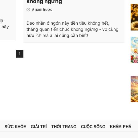
không ngừng
9 năm trước
lộ
Đeo nhẫn ở ngón này tiền tiêu không hết,
, hãy
thăng quan tiến chức không ngừng - vô cùng
hữu ích mà ai ai cũng cần biết!
1
SỨC KHỎE
GIẢI TRÍ
THỜI TRANG
CUỘC SỐNG
KHÁM PHÁ