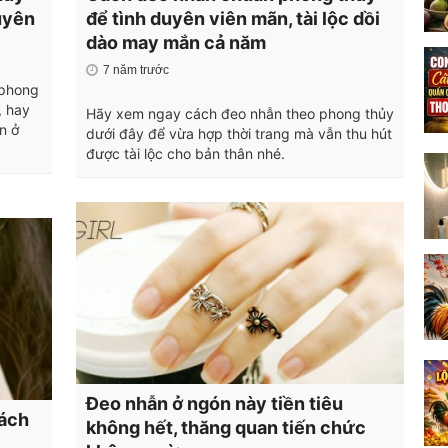
duyên
để tình duyên viên mãn, tài lộc dồi
dào may mắn cả năm
7 năm trước
 phong
, hay
Hãy xem ngay cách đeo nhẫn theo phong thủy
n ở
dưới đây để vừa hợp thời trang mà vẫn thu hút
được tài lộc cho bản thân nhé.
Đeo nhẫn ở ngón này tiền tiêu
cách
không hết, thăng quan tiến chức