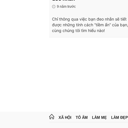
9 năm trước
Chỉ thông qua việc bạn đeo nhẫn sẽ tiết 
được những tính cách “tiềm ẩn” của bạn
cùng chúng tôi tìm hiểu nào!
XÃ HỘI
TỔ ẤM
LÀM MẸ
LÀM ĐẸP