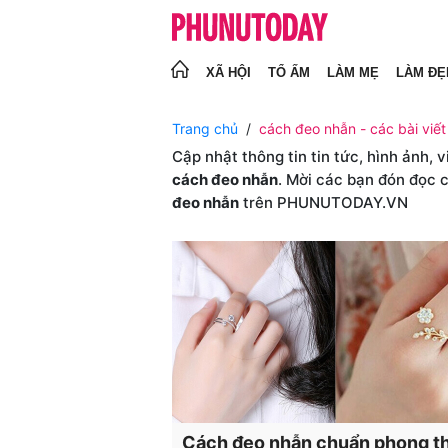
XÃ HỘI
TỔ ẤM
LÀM MẸ
LÀM ĐẸ
Trang chủ
cách đeo nhẫn - các bài viết
Cập nhật thông tin tin tức, hình ảnh, 
cách đeo nhẫn
. Mời các bạn đón đọc c
đeo nhẫn
trên PHUNUTODAY.VN
Cách đeo nhẫn chuẩn phong t