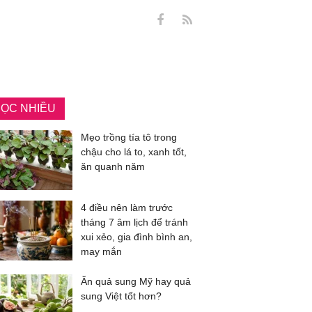
ỌC NHIỀU
Mẹo trồng tía tô trong
chậu cho lá to, xanh tốt,
ăn quanh năm
4 điều nên làm trước
tháng 7 âm lịch để tránh
xui xẻo, gia đình bình an,
may mắn
Ăn quả sung Mỹ hay quả
sung Việt tốt hơn?