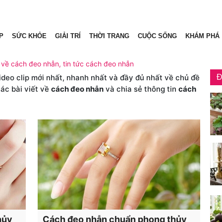
P
SỨC KHỎE
GIẢI TRÍ
THỜI TRANG
CUỘC SỐNG
KHÁM PHÁ
 về cách đeo nhẫn, tin tức cách đeo nhẫn
video clip mới nhất, nhanh nhất và đầy đủ nhất về chủ đề
Đ
ác bài viết về
cách đeo nhẫn
và chia sẻ thông tin
cách
hủy
Cách đeo nhẫn chuẩn phong thủy