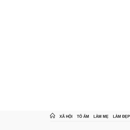
XÃ HỘI
TỔ ẤM
LÀM MẸ
LÀM ĐẸP