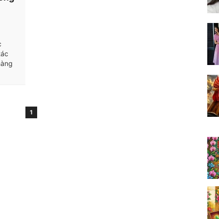
c
tác
hàng
1