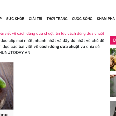
P
SỨC KHỎE
GIẢI TRÍ
THỜI TRANG
CUỘC SỐNG
KHÁM PHÁ
ài viết về cách dùng dưa chuột, tin tức cách dùng dưa chuột
video clip mới nhất, nhanh nhất và đầy đủ nhất về chủ đề
Đ
n đọc các bài viết về
cách dùng dưa chuột
và chia sẻ
PHUNUTODAY.VN
hông