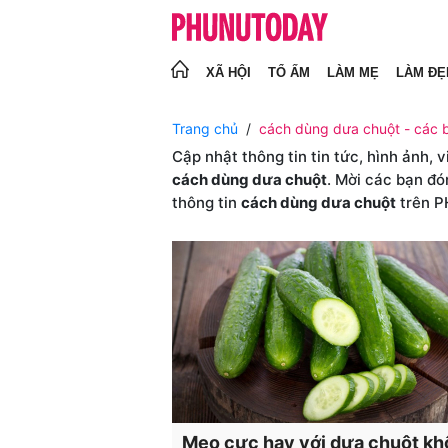
XÃ HỘI
TỔ ẤM
LÀM MẸ
LÀM ĐẸ
Trang chủ
cách dùng dưa chuột - các b
Cập nhật thông tin tin tức, hình ảnh, 
cách dùng dưa chuột
. Mời các bạn đó
thông tin
cách dùng dưa chuột
trên 
Mẹo cực hay với dưa chuột k