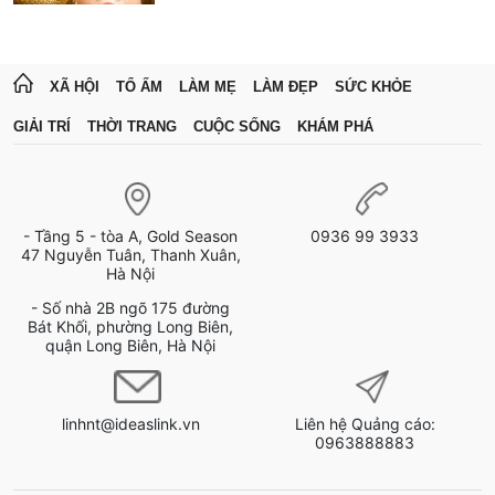
XÃ HỘI
TỔ ẤM
LÀM MẸ
LÀM ĐẸP
SỨC KHỎE
GIẢI TRÍ
THỜI TRANG
CUỘC SỐNG
KHÁM PHÁ
- Tầng 5 - tòa A, Gold Season
0936 99 3933
47 Nguyễn Tuân, Thanh Xuân,
Hà Nội
- Số nhà 2B ngõ 175 đường
Bát Khối, phường Long Biên,
quận Long Biên, Hà Nội
linhnt@ideaslink.vn
Liên hệ Quảng cáo:
0963888883