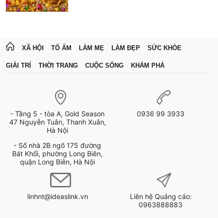
XÃ HỘI
TỔ ẤM
LÀM MẸ
LÀM ĐẸP
SỨC KHỎE
GIẢI TRÍ
THỜI TRANG
CUỘC SỐNG
KHÁM PHÁ
- Tầng 5 - tòa A, Gold Season
0936 99 3933
47 Nguyễn Tuân, Thanh Xuân,
Hà Nội
- Số nhà 2B ngõ 175 đường
Bát Khối, phường Long Biên,
quận Long Biên, Hà Nội
linhnt@ideaslink.vn
Liên hệ Quảng cáo:
0963888883