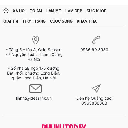
XÃ HỘI
TỔ ẤM
LÀM MẸ
LÀM ĐẸP
SỨC KHỎE
GIẢI TRÍ
THỜI TRANG
CUỘC SỐNG
KHÁM PHÁ
- Tầng 5 - tòa A, Gold Season
0936 99 3933
47 Nguyễn Tuân, Thanh Xuân,
Hà Nội
- Số nhà 2B ngõ 175 đường
Bát Khối, phường Long Biên,
quận Long Biên, Hà Nội
linhnt@ideaslink.vn
Liên hệ Quảng cáo:
0963888883