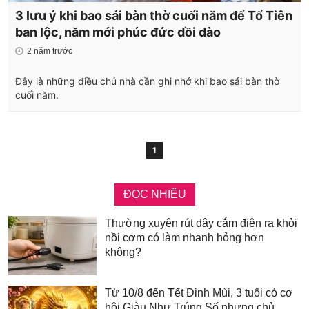
3 lưu ý khi bao sái bàn thờ cuối năm để Tổ Tiên
ban lộc, năm mới phúc đức dồi dào
2 năm trước
Đây là những điều chủ nhà cần ghi nhớ khi bao sái bàn thờ
cuối năm.
1
ĐỌC NHIỀU
Thường xuyên rút dây cắm điện ra khỏi
nồi cơm có làm nhanh hỏng hơn
không?
Từ 10/8 đến Tết Đinh Mùi, 3 tuổi có cơ
hội Giàu Như Trúng Số nhưng chủ