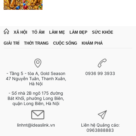
XÃ HỘI
TỔ ẤM
LÀM MẸ
LÀM ĐẸP
SỨC KHỎE
GIẢI TRÍ
THỜI TRANG
CUỘC SỐNG
KHÁM PHÁ
- Tầng 5 - tòa A, Gold Season
0936 99 3933
47 Nguyễn Tuân, Thanh Xuân,
Hà Nội
- Số nhà 2B ngõ 175 đường
Bát Khối, phường Long Biên,
quận Long Biên, Hà Nội
linhnt@ideaslink.vn
Liên hệ Quảng cáo:
0963888883