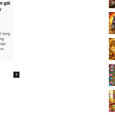
m gái
y
t từng
ằng
hiện
ảnh
1