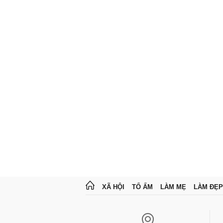
XÃ HỘI
TỔ ẤM
LÀM MẸ
LÀM ĐẸP