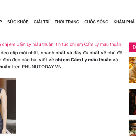
P
SỨC KHỎE
GIẢI TRÍ
THỜI TRANG
CUỘC SỐNG
KHÁM PHÁ
ề chị em Cẩm Ly mâu thuẫn, tin tức chị em Cẩm Ly mâu thuẫn
Đ
video clip mới nhất, nhanh nhất và đầy đủ nhất về chủ đề
n đón đọc các bài viết về
chị em Cẩm Ly mâu thuẫn
và
thuẫn
trên PHUNUTODAY.VN