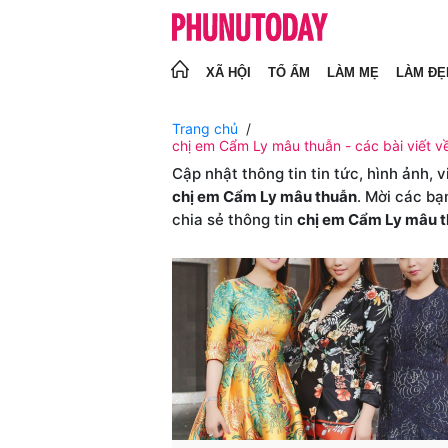
XÃ HỘI
TỔ ẤM
LÀM MẸ
LÀM ĐẸ
Trang chủ
chị em Cẩm Ly mâu thuẫn - các bài viết v
Cập nhật thông tin tin tức, hình ảnh, 
chị em Cẩm Ly mâu thuẫn
. Mời các bạ
chia sẻ thông tin
chị em Cẩm Ly mâu 