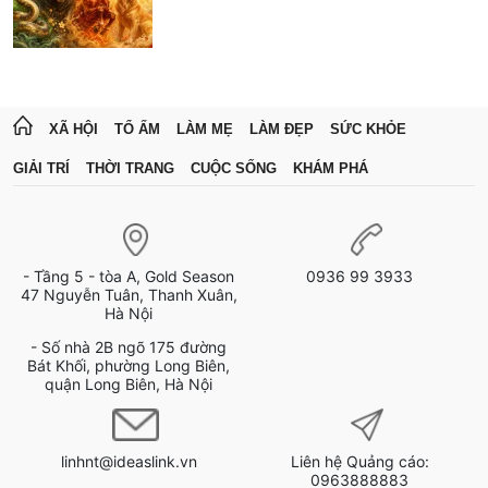
XÃ HỘI
TỔ ẤM
LÀM MẸ
LÀM ĐẸP
SỨC KHỎE
GIẢI TRÍ
THỜI TRANG
CUỘC SỐNG
KHÁM PHÁ
- Tầng 5 - tòa A, Gold Season
0936 99 3933
47 Nguyễn Tuân, Thanh Xuân,
Hà Nội
- Số nhà 2B ngõ 175 đường
Bát Khối, phường Long Biên,
quận Long Biên, Hà Nội
linhnt@ideaslink.vn
Liên hệ Quảng cáo:
0963888883