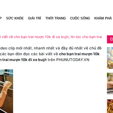
P
SỨC KHỎE
GIẢI TRÍ
THỜI TRANG
CUỘC SỐNG
KHÁM PHÁ
 viết về cho bạn trai mượn 10k đi xe buýt, tin tức cho bạn trai
Đ
video clip mới nhất, nhanh nhất và đầy đủ nhất về chủ đề
 các bạn đón đọc các bài viết về
cho bạn trai mượn 10k
 trai mượn 10k đi xe buýt
trên PHUNUTODAY.VN