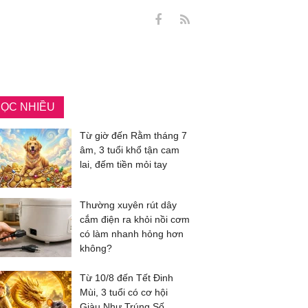
ỌC NHIỀU
Từ giờ đến Rằm tháng 7
âm, 3 tuổi khổ tận cam
lai, đếm tiền mỏi tay
Thường xuyên rút dây
cắm điện ra khỏi nồi cơm
có làm nhanh hỏng hơn
không?
Từ 10/8 đến Tết Đinh
Mùi, 3 tuổi có cơ hội
Giàu Như Trúng Số