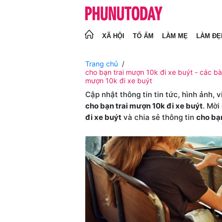
XÃ HỘI
TỔ ẤM
LÀM MẸ
LÀM ĐẸ
Trang chủ
cho bạn trai mượn 10k đi xe buýt - các bài
mượn 10k đi xe buýt
Cập nhật thông tin tin tức, hình ảnh, 
cho bạn trai mượn 10k đi xe buýt
. Mời
đi xe buýt
và chia sẻ thông tin
cho bạn