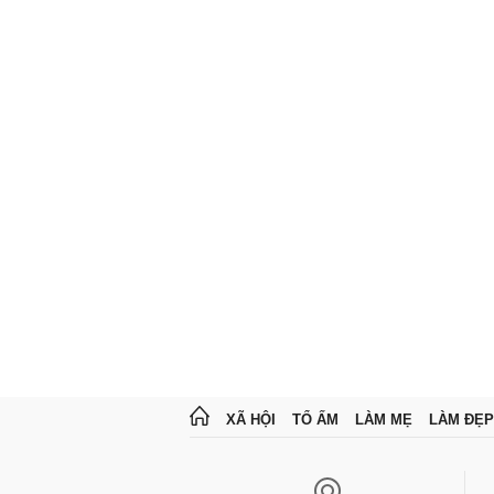
XÃ HỘI
TỔ ẤM
LÀM MẸ
LÀM ĐẸP