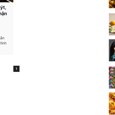
ýt,
hận
sẵn
tình
1