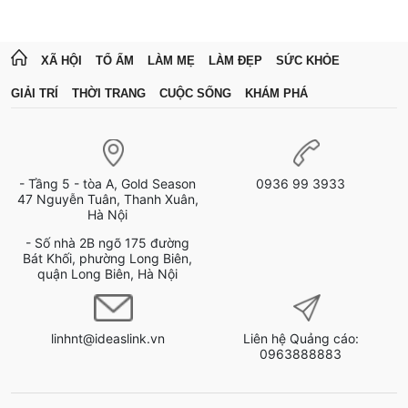
XÃ HỘI
TỔ ẤM
LÀM MẸ
LÀM ĐẸP
SỨC KHỎE
GIẢI TRÍ
THỜI TRANG
CUỘC SỐNG
KHÁM PHÁ
- Tầng 5 - tòa A, Gold Season
0936 99 3933
47 Nguyễn Tuân, Thanh Xuân,
Hà Nội
- Số nhà 2B ngõ 175 đường
Bát Khối, phường Long Biên,
quận Long Biên, Hà Nội
linhnt@ideaslink.vn
Liên hệ Quảng cáo:
0963888883