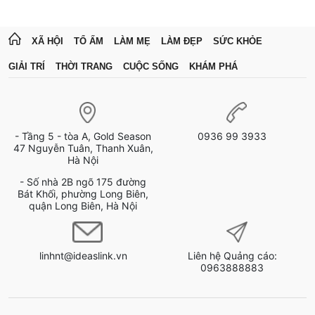
XÃ HỘI
TỔ ẤM
LÀM MẸ
LÀM ĐẸP
SỨC KHỎE
GIẢI TRÍ
THỜI TRANG
CUỘC SỐNG
KHÁM PHÁ
- Tầng 5 - tòa A, Gold Season
0936 99 3933
47 Nguyễn Tuân, Thanh Xuân,
Hà Nội
- Số nhà 2B ngõ 175 đường
Bát Khối, phường Long Biên,
quận Long Biên, Hà Nội
linhnt@ideaslink.vn
Liên hệ Quảng cáo:
0963888883