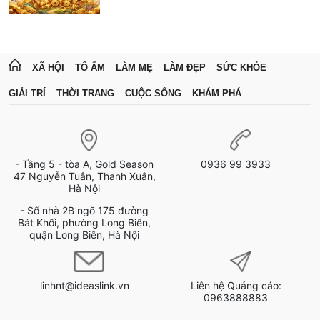
XÃ HỘI
TỔ ẤM
LÀM MẸ
LÀM ĐẸP
SỨC KHỎE
GIẢI TRÍ
THỜI TRANG
CUỘC SỐNG
KHÁM PHÁ
- Tầng 5 - tòa A, Gold Season
0936 99 3933
47 Nguyễn Tuân, Thanh Xuân,
Hà Nội
- Số nhà 2B ngõ 175 đường
Bát Khối, phường Long Biên,
quận Long Biên, Hà Nội
linhnt@ideaslink.vn
Liên hệ Quảng cáo:
0963888883