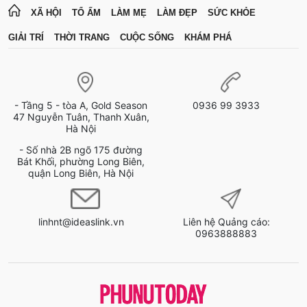
XÃ HỘI
TỔ ẤM
LÀM MẸ
LÀM ĐẸP
SỨC KHỎE
GIẢI TRÍ
THỜI TRANG
CUỘC SỐNG
KHÁM PHÁ
- Tầng 5 - tòa A, Gold Season
0936 99 3933
47 Nguyễn Tuân, Thanh Xuân,
Hà Nội
- Số nhà 2B ngõ 175 đường
Bát Khối, phường Long Biên,
quận Long Biên, Hà Nội
linhnt@ideaslink.vn
Liên hệ Quảng cáo:
0963888883