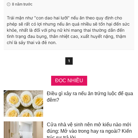
8 năm trước
Trái mận như "con dao hai lưỡi" nếu ăn theo quy định cho
phép sẽ rất có lợi nhưng nếu ăn quá nhiều sẽ tổn hại đến sức
khỏe, nhất là đối với phụ nữ khi mang thai thường dẫn đến
tình trạng đau bụng, thân nhiệt cao, xuất huyết nặng, thậm
chí là sảy thai và đẻ non.
1
ĐỌC NHIỀU
Điều gì xảy ra nếu ăn trứng luộc để qua
đêm?
Cửa nhà vệ sinh nên mở kiểu nào mới
đúng: Mở vào trong hay ra ngoài? Kiến
trúc sư trả lời