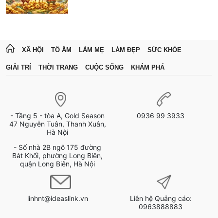
XÃ HỘI
TỔ ẤM
LÀM MẸ
LÀM ĐẸP
SỨC KHỎE
GIẢI TRÍ
THỜI TRANG
CUỘC SỐNG
KHÁM PHÁ
- Tầng 5 - tòa A, Gold Season
0936 99 3933
47 Nguyễn Tuân, Thanh Xuân,
Hà Nội
- Số nhà 2B ngõ 175 đường
Bát Khối, phường Long Biên,
quận Long Biên, Hà Nội
linhnt@ideaslink.vn
Liên hệ Quảng cáo:
0963888883