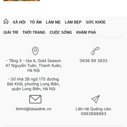
XÃ HỘI
TỔ ẤM
LÀM MẸ
LÀM ĐẸP
SỨC KHỎE
GIẢI TRÍ
THỜI TRANG
CUỘC SỐNG
KHÁM PHÁ
- Tầng 5 - tòa A, Gold Season
0936 99 3933
47 Nguyễn Tuân, Thanh Xuân,
Hà Nội
- Số nhà 2B ngõ 175 đường
Bát Khối, phường Long Biên,
quận Long Biên, Hà Nội
linhnt@ideaslink.vn
Liên hệ Quảng cáo:
0963888883