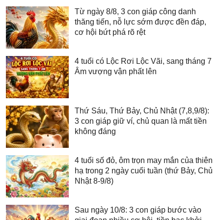
Từ ngày 8/8, 3 con giáp công danh
thăng tiến, nỗ lực sớm được đền đáp,
cơ hội bứt phá rõ rệt
4 tuổi có Lộc Rơi Lộc Vãi, sang tháng 7
Âm vượng vận phất lên
Thứ Sáu, Thứ Bảy, Chủ Nhật (7,8,9/8):
3 con giáp giữ ví, chủ quan là mất tiền
không đáng
4 tuổi số đỏ, ôm trọn may mắn của thiên
hạ trong 2 ngày cuối tuần (thứ Bảy, Chủ
Nhật 8-9/8)
Sau ngày 10/8: 3 con giáp bước vào