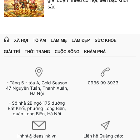
giai đoạn nhiều cơ hội, tiền bạc khởi
sắc
XÃ HỘI
TỔ ẤM
LÀM MẸ
LÀM ĐẸP
SỨC KHỎE
GIẢI TRÍ
THỜI TRANG
CUỘC SỐNG
KHÁM PHÁ
- Tầng 5 - tòa A, Gold Season
0936 99 3933
47 Nguyễn Tuân, Thanh Xuân,
Hà Nội
- Số nhà 2B ngõ 175 đường
Bát Khối, phường Long Biên,
quận Long Biên, Hà Nội
linhnt@ideaslink.vn
Liên hệ Quảng cáo: