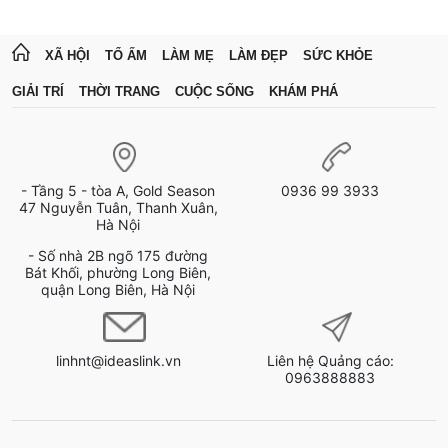
XÃ HỘI
TỔ ẤM
LÀM MẸ
LÀM ĐẸP
SỨC KHỎE
GIẢI TRÍ
THỜI TRANG
CUỘC SỐNG
KHÁM PHÁ
- Tầng 5 - tòa A, Gold Season
0936 99 3933
47 Nguyễn Tuân, Thanh Xuân,
Hà Nội
- Số nhà 2B ngõ 175 đường
Bát Khối, phường Long Biên,
quận Long Biên, Hà Nội
linhnt@ideaslink.vn
Liên hệ Quảng cáo:
0963888883