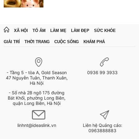
XÃ HỘI
TỔ ẤM
LÀM MẸ
LÀM ĐẸP
SỨC KHỎE
GIẢI TRÍ
THỜI TRANG
CUỘC SỐNG
KHÁM PHÁ
- Tầng 5 - tòa A, Gold Season
0936 99 3933
47 Nguyễn Tuân, Thanh Xuân,
Hà Nội
- Số nhà 2B ngõ 175 đường
Bát Khối, phường Long Biên,
quận Long Biên, Hà Nội
linhnt@ideaslink.vn
Liên hệ Quảng cáo:
0963888883