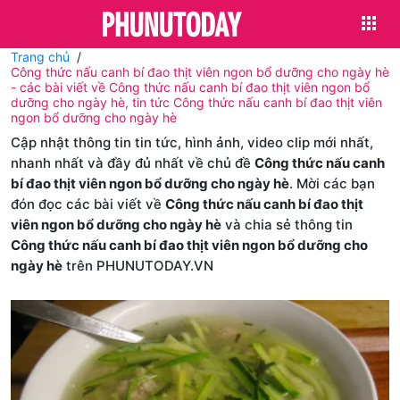
Trang chủ
Công thức nấu canh bí đao thịt viên ngon bổ dưỡng cho ngày hè
- các bài viết về Công thức nấu canh bí đao thịt viên ngon bổ
dưỡng cho ngày hè, tin tức Công thức nấu canh bí đao thịt viên
ngon bổ dưỡng cho ngày hè
Cập nhật thông tin tin tức, hình ảnh, video clip mới nhất,
nhanh nhất và đầy đủ nhất về chủ đề
Công thức nấu canh
bí đao thịt viên ngon bổ dưỡng cho ngày hè
. Mời các bạn
đón đọc các bài viết về
Công thức nấu canh bí đao thịt
viên ngon bổ dưỡng cho ngày hè
và chia sẻ thông tin
Công thức nấu canh bí đao thịt viên ngon bổ dưỡng cho
ngày hè
trên PHUNUTODAY.VN