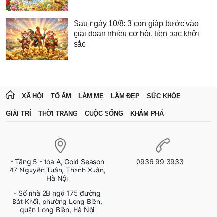
Sau ngày 10/8: 3 con giáp bước vào
giai đoạn nhiều cơ hội, tiền bạc khởi
sắc
XÃ HỘI
TỔ ẤM
LÀM MẸ
LÀM ĐẸP
SỨC KHỎE
GIẢI TRÍ
THỜI TRANG
CUỘC SỐNG
KHÁM PHÁ
- Tầng 5 - tòa A, Gold Season
0936 99 3933
47 Nguyễn Tuân, Thanh Xuân,
Hà Nội
- Số nhà 2B ngõ 175 đường
Bát Khối, phường Long Biên,
quận Long Biên, Hà Nội