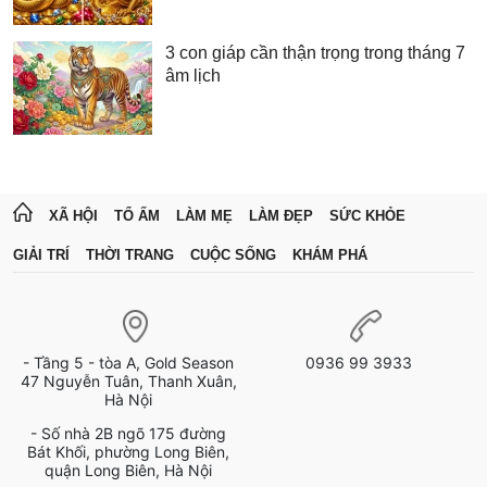
3 con giáp cần thận trọng trong tháng 7
âm lịch
XÃ HỘI
TỔ ẤM
LÀM MẸ
LÀM ĐẸP
SỨC KHỎE
GIẢI TRÍ
THỜI TRANG
CUỘC SỐNG
KHÁM PHÁ
- Tầng 5 - tòa A, Gold Season
0936 99 3933
47 Nguyễn Tuân, Thanh Xuân,
Hà Nội
- Số nhà 2B ngõ 175 đường
Bát Khối, phường Long Biên,
quận Long Biên, Hà Nội