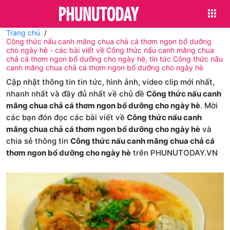
Trang chủ
Công thức nấu canh măng chua chả cá thơm ngon bổ dưỡng
cho ngày hè - các bài viết về Công thức nấu canh măng chua
chả cá thơm ngon bổ dưỡng cho ngày hè, tin tức Công thức nấu
canh măng chua chả cá thơm ngon bổ dưỡng cho ngày hè
Cập nhật thông tin tin tức, hình ảnh, video clip mới nhất,
nhanh nhất và đầy đủ nhất về chủ đề
Công thức nấu canh
măng chua chả cá thơm ngon bổ dưỡng cho ngày hè
. Mời
các bạn đón đọc các bài viết về
Công thức nấu canh
măng chua chả cá thơm ngon bổ dưỡng cho ngày hè
và
chia sẻ thông tin
Công thức nấu canh măng chua chả cá
thơm ngon bổ dưỡng cho ngày hè
trên PHUNUTODAY.VN